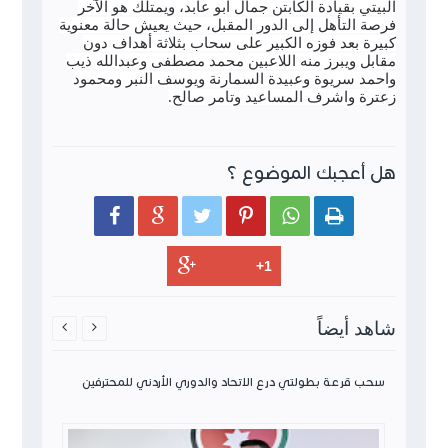
البيتي بقيادة الكابتن جمال ابو عابد، ويمتلك هو الآخر
فرصة التأهل إلى الدور المقبل، حيث يعيش حالة معنوية
كبيرة بعد فوزه الكبير على سحاب بثلاثة أهداف دون
مقابل ويبرز منه اللاعبين محمد مصطفى وعبدالله ذيب
واحمد سريوة وعبيدة السمارنة ويوسف النبر ومحمود
زعترة واشرف المساعيد وتامر صالح.
هل أعجبك الموضوع ؟






شاهد أيضاً


 0-1 الدوري الأردني
سحب قرعة بطولتي درع الاتحاد والدوري الأردني للمحترفين