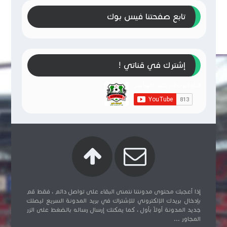
تابع صفحتنا فيس بوك
إشترك في قناتي !
إذا أعجبك محتوى مدونتنا نتمنى البقاء على تواصل دائم ، فقط قم
بإدخال بريدك الإلكتروني للإشتراك في بريد المدونة السريع ليصلك
جديد المدونة أولاً بأول ، كما يمكنك إرسال رساله بالضغط على الزر
المجاور ...