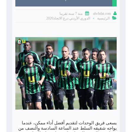


منذ 7 سنه تقريبا
alwhdat.com

الرئيسية
الدوري الأردني درع الاتحاد2020
>
يسعى فريق الوحدات لتقديم أفضل أداء ممكن، عندما
يواجه شقيقه السلط عند الساعة السادسة والنصف من