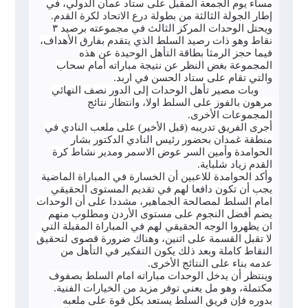
مساء يوم الجمعة المقبل على ستاد عمان الدولي، في
إطار الجولة الثالثة من بطولة درع الاتحاد لكرة القدم.
ويحتل الوحدات المركز الثالث في مجموعته برصيد ٣
نقاط وهو ذات رصيد السلط الذي يتقدم بفارق الأهداف،
فيما حجز الرمثا بطاقة التأهل الوحيدة عن هذه
المجموعة بغض النظر عن نتيجة مباراته أمام سحاب
والتي تقام على ستاد الحسن في اربد.
وبات مصير تأهل الوحدات إلى الدور نصف النهائي
مرهون بالفوز على السلط اولا، وانتظار نتائج
المجموعات الأخرى.
أجرى الفريق تدريبه (قبل الأخير) على ملعب النادي في
منطقة غمدان بحضور رئيس النادي الدكتور بشار
الحوامدة وأمين السر عوض الاسمر ومدير نشاط كرة
القدم زياد شلباية.
وأكد الحوامدة للاعبين أن الخسارة في المباراة الماضية
يجب أن تكون دافعا لهم في تقديم المستوى الحقيقي
امام السلط لمصالحة الجماهير، مشددا على أن الوحدات
يضم أفضل النجوم على مستوى الأردن ومطلوب منهم
ان يظهروا الوجه الحقيقي لهم في المباراة المقبلة التي
لا تقبل القسمة على اثنين، وهناك ضرورة قصوى لتحقيق
النقاط كاملة وبعد ذلك يكون التفكير في التأهل من
عدمه بناء على النتائج الأخرى.
وينتظر أن يدخل الوحدات مباراته امام السلط بصفوف
مكتملة، وهو مل يعني توفر مزيد من الخيارات الفنية.
بدوره فإن فريق السلط يستعد بكل قوة على ملعبه