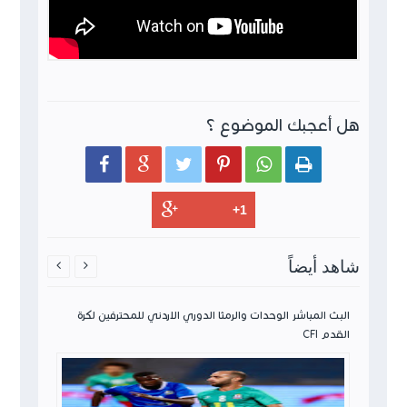
هل أعجبك الموضوع ؟






شاهد أيضاً


ن لكرة
البث المباشر الوحدات والرمثا الدوري الاردني للمحترفين لكرة
القدم CFI