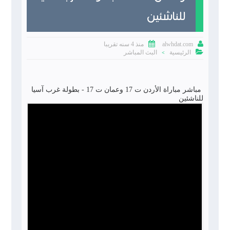
للناشئين


منذ 4 سنه تقريبا
alwhdat.com

الرئيسية
البث المباشر
>
مباشر مباراة الأردن ت 17 وعمان ت 17 - بطولة غرب آسيا
للناشئين