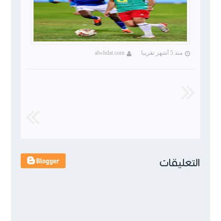
منذ 5 أشهر تقريبا
alwhdat.com
التعليقات