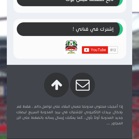
إشترك في قناتي !
إذا أعجبك محتوى مدونتنا نتمنى البقاء على تواصل دائم ، فقط قم
بإدخال بريدك الإلكتروني للإشتراك في بريد المدونة السريع ليصلك
جديد المدونة أولاً بأول ، كما يمكنك إرسال رساله بالضغط على الزر
المجاور ...