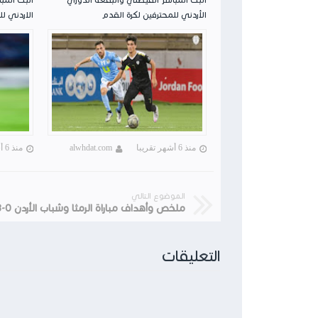
الأردني للمحترفين لكرة القدم
الاردني لل
منذ 6 أشهر تقريبا
alwhdat.com
منذ 6 أشهر تقريبا
الموضوع التالي
التعليقات