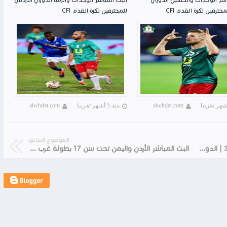
محترفين لكرة القدم CFI
للمحترفين لكرة القدم CFI
alwhdat.com
منذ 5 أشهر تقريبا
alwhdat.com
الموضوع السابق
ملخص وأهداف مباراة الرمثا وشباب الأردن 0-3 | الدوري الأردني للمحترفين 2022
البث المباشر الأردن واليمن تحت سن 17 بطولة غرب آسيا للناشئين