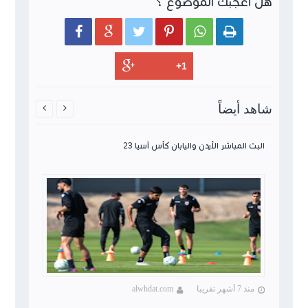
هل أعجبك الموضوع ؟






شاهد أيضاً


البث المباشر الأردن واليابان كأس آسيا 23
منذ 7 أشهر تقريبا
alwhdat.com