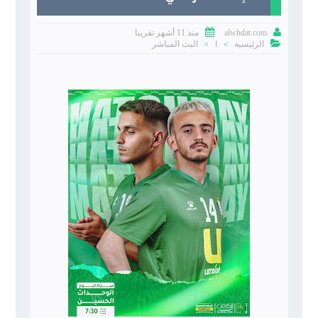


منذ 11 أشهر تقريبا
alwhdat.com

الرئيسية
ا
البث المباشر
>
>