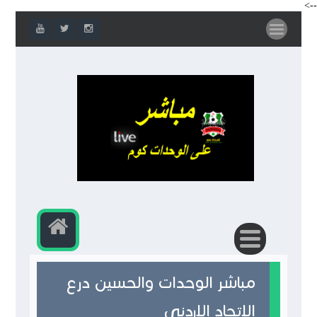
-->
مباشر الوحدات والحسين درع
الإتحاد الاردني