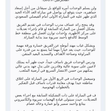
ولن يسلم الوحدات أمره للواقع بل سيقاتل من أجل إسعاد
جماهيره، حيث يتوقع أن يواصل في مباراة الغد الأداء الجيد
الذي ظهر عليه في المباراة الأولى أمام الفيصلي السعودي.
وقد ينجح رائد عساف مدرب الوحدات في تقديم الفريق
بشكل أفضل من المباراة السابقة لو قام بإجراء تعديلات
على مركز الأظهرة، وإحداث توازن أفضل في منطقة خط
الوسط كالدفع بأحمد سريوة منذ بداية المباراة.
ويشكل غياب مهند أبوطه عن الفريق خسارة ورقة مهمة
للوحدات، حيث يعد خياراً مهماً لما يتمتع به من قدرة على
المراوغة وصناعة الأهداف والتسديد البعيد المتقن.
ودرس الوحدات فريق ناساف جيداً، حيث ظهر أنه يمتلك
لاعبين على سوية عالية وقادرين على بذل جهد بدني عالي
يمكنهم من حسن الانتشار السريع في أرضية الملعب.
وسيعمل الوحدات في الربع الأول من المباراة على اغلاق
مناطقه جيدا بهدف معاينة قدرات ناساف قبل التفكير
بالخطوات الهجومية.
ف في المباراة على ذات التشكيلة السابقة مع اجراء بعض
التعديلات، حيث سيتولى قيادة الهجمات سريوة والكاميروني
بيتانغ وأحمد سمير وأبو عمارة وخالد عصام.