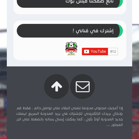
تابع صفحتنا فيس بوك
إشترك في قناتي !
إذا أعجبك محتوى مدونتنا نتمنى البقاء على تواصل دائم ، فقط قم
بإدخال بريدك الإلكتروني للإشتراك في بريد المدونة السريع ليصلك
جديد المدونة أولاً بأول ، كما يمكنك إرسال رساله بالضغط على الزر
المجاور ...