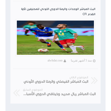
ن لكرة
البث المباشر الوحدات والرمثا الدوري الاردني للمحترفين لكرة
القدم CFI
منذ 5 أشهر تقريبا
alwhdat.com
الموضوع التالي
البث المباشر الفيصلي والرمثا الدوري الأردني
الموضوع السابق
البث المباشر ريال مدريد وخيتافي الدوري الأسباني 2022