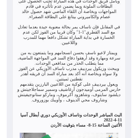
ويأمل فريق الوحدات في هذه المباراة تجنب الحصول على
البطاقات الملونة وبما يضمن عدم تأتأثره في قادم
المواجهات وبخاصة أن اللقاء الماضي شهد حصول خالد
عصام والكاميروني بيتانغ على البطاقة الصفراء.
في المقابل فإن ناساف يمر بحالة معنوية جيدة بعدما تعادل
مع السد القطري"1-1" وكان قريبا من الفوز لكن عدم
الخسارة في بداية المباراة تشكل دافعا مهما للمدرب
واللاعبين.
ويمتاز لاعبو ناسف بحسن انسجامهم وما يتمتعون به من
سرعة ومهارة وقد أرهقوا دفاع السد في المواجهة الماضية،
مما يتطلب الحذر من مدافعي الوحدات.
ويبحث وزيكول بيردييف مدرب ناساف الأوزبكي عن الفوز
ولا سواه وبخاصة أنه أكد بعد مباراة السد أن فريقه أهدر
نقطتين ثمينتين.
ويعول بيردييف على كوكبة من اللاعبين البارزين يتقدمهم
حارس المرمى أوميدجون أرغاشيف وسمير سماجلاجيتش و
ديلشود سايتوف، وشاهزود أكرموف، وماركو ستانوجيفيتش
وشاروف محي الدينوف ، وأويبك بوزوروف.
البث المباشر الوحدات وناساف الأوزبكي دوري أبطال آسيا
11-4-2022
الأثنين الساعة 15-8- مساء بتوقيت الأردن