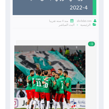
4-2022


منذ 4 سنه تقريبا
alwhdat.com

الرئيسية
البث المباشر
>