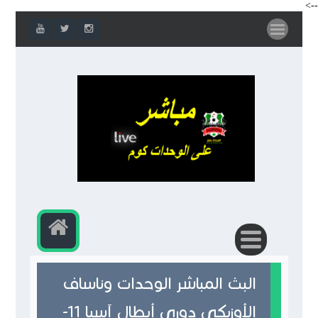
-->
البث المباشر الوحدات وناساف
الأوزبكي دوري أبطال آسيا 11-