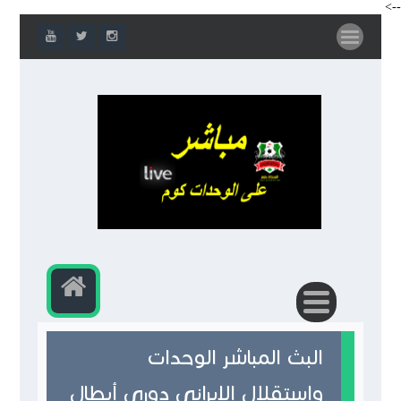
-->
البث المباشر الوحدات
واستقلال الايراني دوري أبطال