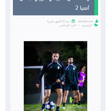
آسيا 2


منذ 10 أشهر تقريبا
alwhdat.com

الرئيسية
البث المباشر
>