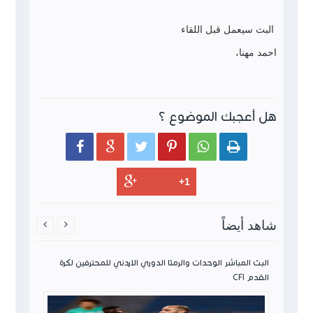
البث سيعمل قبل اللقاء
احمد مهنا،
هل أعجبك الموضوع ؟






شاهد أيضاً


ن لكرة
البث المباشر الوحدات والرمثا الدوري الاردني للمحترفين لكرة
القدم CFI