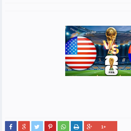





