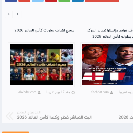


شر فرنسا وإنجلترا تحديد المركز
جميع اهداف مباريات كأس العالم 2026
بطوله كأس العالم 2026
alwhdat.com
منذ 17 يوم تقريبا
alwhdat.com
الموضوع السابق
20
البث المباشر قطر وكندا كأس العالم 2026