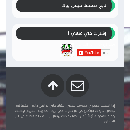
تابع صفحتنا فيس بوك
إشترك في قناتي !
إذا أعجبك محتوى مدونتنا نتمنى البقاء على تواصل دائم ، فقط قم
بإدخال بريدك الإلكتروني للإشتراك في بريد المدونة السريع ليصلك
جديد المدونة أولاً بأول ، كما يمكنك إرسال رساله بالضغط على الزر
المجاور ...