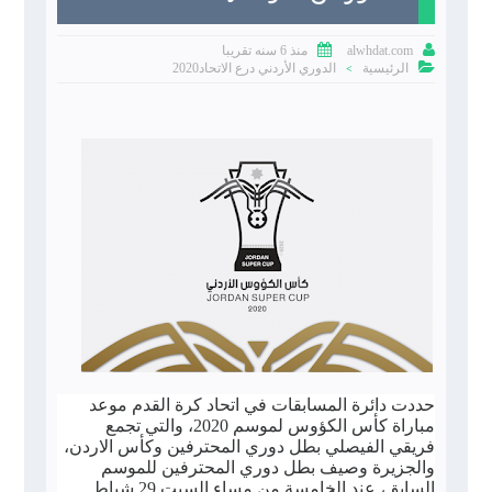


منذ 6 سنه تقريبا
alwhdat.com

الرئيسية
الدوري الأردني درع الاتحاد2020
>
حددت دائرة المسابقات في اتحاد كرة القدم موعد
مباراة كأس الكؤوس لموسم 2020، والتي تجمع
فريقي الفيصلي بطل دوري المحترفين وكأس الاردن،
والجزيرة وصيف بطل دوري المحترفين للموسم
السابق، عند الخامسة من مساء السبت 29 شباط