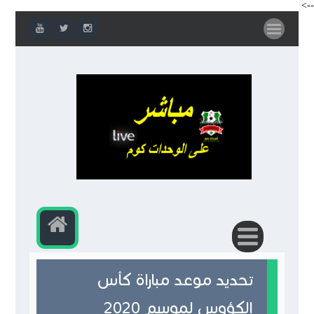
-->
تحديد موعد مباراة كأس
الكؤوس لموسم 2020