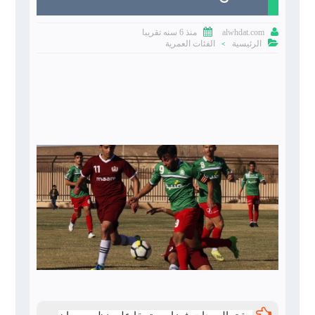


منذ 6 سنه تقريبا
alwhdat.com

الرئيسية
الفئات العمرية
>