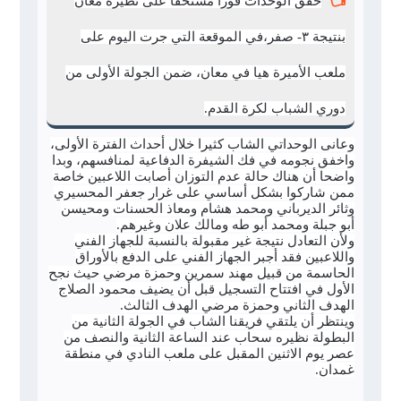
حقق الوحدات فوزا مستحقا على نظيره معان
بنتيجة ٣- صفر،في الموقعة التي جرت اليوم على
ملعب الأميرة هيا في معان، ضمن الجولة الأولى من
دوري الشباب لكرة القدم.
وعانى الوحداتي الشاب كثيرا خلال أحداث الفترة الأولى،
واخفق نجومه في فك الشيفرة الدفاعية لمنافسهم، وبدا
واضحا أن هناك حالة عدم التوزان أصابت اللاعبين خاصة
ممن شاركوا بشكل أساسي على غرار جعفر المحسيري
وثائر الديرباني ومحمد هشام ومعاذ الحسنات ومحيسن
أبو جبلة ومحمد أبو طه ومالك علان وغيرهم.
ولأن التعادل نتيجة غير مقبولة بالنسبة للجهاز الفني
واللاعبين فقد أجبر الجهاز الفني على الدفع بالأوراق
الحاسمة من قبيل مهند سمرين وحمزة مرضي حيث نجح
الأول في افتتاح التسجيل قبل أن يضيف محمود الصلاج
الهدف الثاني وحمزة مرضي الهدف الثالث.
وينتظر أن يلتقي فريقنا الشاب في الجولة الثانية من
البطولة نظيره سحاب عند الساعة الثانية والنصف من
عصر يوم الاثنين المقبل على ملعب النادي في منطقة
غمدان.