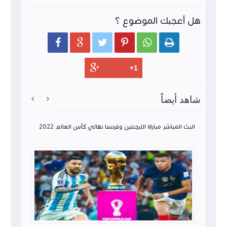
هل أعجبك الموضوع ؟






شاهد أيضاً


ات كأس
البث المباشر مباراة الارجنتين وفرنسا نهائي كأس العالم 2022