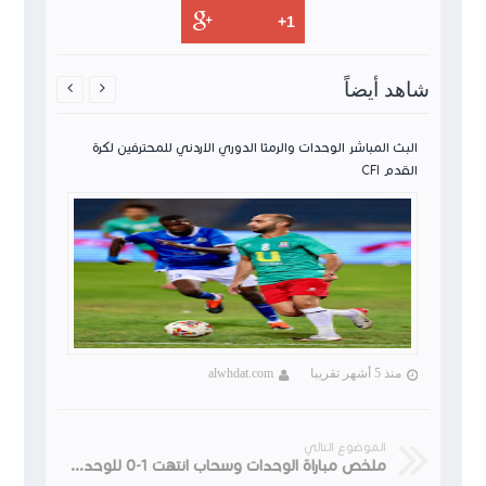
شاهد أيضاً


ن لكرة
البث المباشر الوحدات والرمثا الدوري الاردني للمحترفين لكرة
القدم CFI
منذ 5 أشهر تقريبا
alwhdat.com
الموضوع التالي
ملخص مباراة الوحدات وسحاب انتهت 1-0 للوحدات هشام السيفي الدوري الأردني 2020