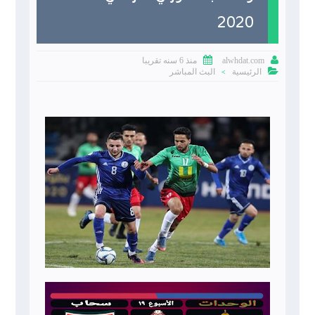
2020


منذ 6 سنه تقريبا
alwhdat.com

الرئيسية
البث المباشر
>