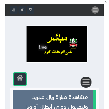
-->
مشاهدة مباراة ريال مدريد
وليفربول دوري أبطال أوروبا