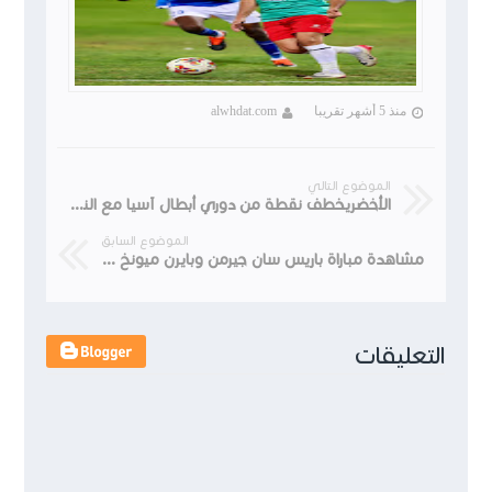
منذ 5 أشهر تقريبا
alwhdat.com
الموضوع التالي
الأخضريخطف نقطة من دوري أبطال آسيا مع النصر السعودي
الموضوع السابق
مشاهدة مباراة باريس سان جيرمن وبايرن ميونخ دوري ابطال اووبا.
التعليقات