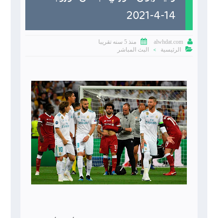
14-4-2021


منذ 5 سنه تقريبا
alwhdat.com

الرئيسية
البث المباشر
>