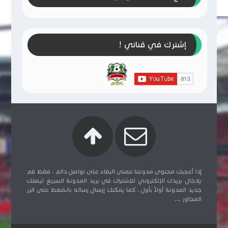
إشترك في قناتي !
إذا أعجبك محتوى مدونتنا نتمنى البقاء على تواصل دائم ، فقط قم
بإدخال بريدك الإلكتروني للإشتراك في بريد المدونة السريع ليصلك
جديد المدونة أولاً بأول ، كما يمكنك إرسال رساله بالضغط على الزر
المجاور ...