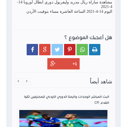
مشاهدة مباراة ريال مدريد وليفربول دوري أبطال أوروبا 14-
4-2021
اليوم 14-4-2021 الساعة العاشرة مساء بتوقيت الأردن
هل أعجبك الموضوع ؟






شاهد أيضاً


ن لكرة
البث المباشر الوحدات والرمثا الدوري الاردني للمحترفين لكرة
القدم CFI