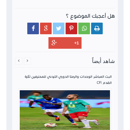
هل أعجبك الموضوع ؟






شاهد أيضاً


ن لكرة
البث المباشر الوحدات والرمثا الدوري الاردني للمحترفين لكرة
القدم CFI