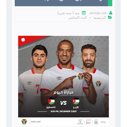


منذ 5 سنه تقريبا
alwhdat.com

الرئيسية
البث المباشر
>