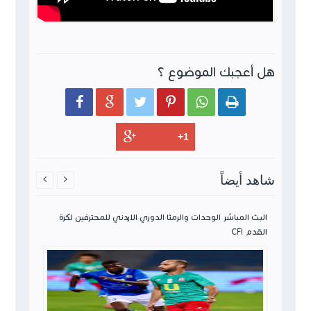
هل أعجبك الموضوع ؟






شاهد أيضاً


ن لكرة
البث المباشر الوحدات والرمثا الدوري الاردني للمحترفين لكرة
القدم CFI