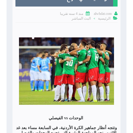


منذ 4 سنه تقريبا
alwhdat.com

الرئيسية
البث المباشر
>
الوحدات vs الفيصلي
وتتجه أنظار جماهير الكرة الأردنية، في السابعة مساء بعد غد
الاثنين، نحو المواجهة المثيرة التي تجمع الوحدات والفيصلي.