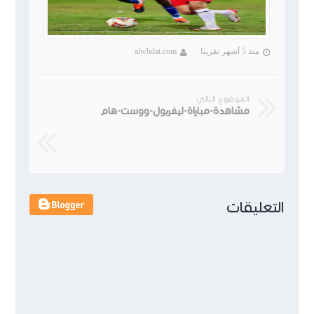
منذ 5 أشهر تقريبا
alwhdat.com
الموضوع التالي
مشاهدة-مباراة-ليفربول-ووست-هام
التعليقات