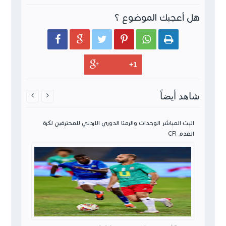
هل أعجبك الموضوع ؟






شاهد أيضاً


ن لكرة
البث المباشر الوحدات والرمثا الدوري الاردني للمحترفين لكرة
القدم CFI