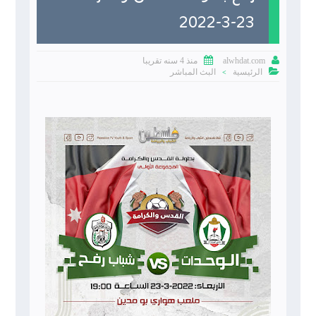
23-3-2022


منذ 4 سنه تقريبا
alwhdat.com

الرئيسية
البث المباشر
>