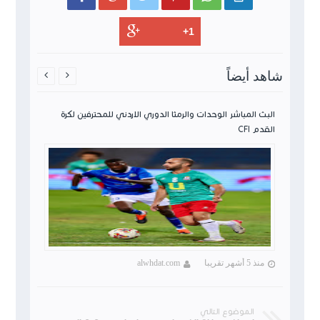
شاهد أيضاً


ن لكرة
البث المباشر الوحدات والرمثا الدوري الاردني للمحترفين لكرة
القدم CFI
منذ 5 أشهر تقريبا
alwhdat.com
الموضوع التالي