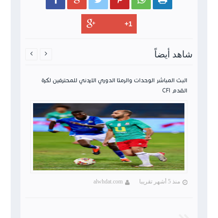
شاهد أيضاً


ن لكرة
البث المباشر الوحدات والرمثا الدوري الاردني للمحترفين لكرة
القدم CFI
منذ 5 أشهر تقريبا
alwhdat.com