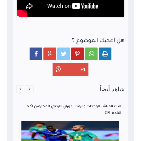
هل أعجبك الموضوع ؟






شاهد أيضاً


ن لكرة
البث المباشر الوحدات والرمثا الدوري الاردني للمحترفين لكرة
القدم CFI