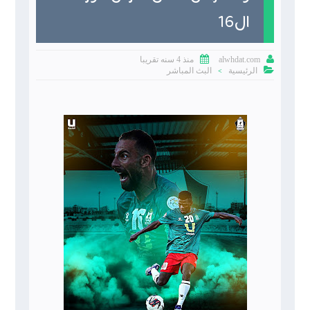
ال16


منذ 4 سنه تقريبا
alwhdat.com

الرئيسية
البث المباشر
>