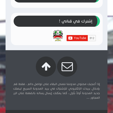
إشترك في قناتي !
إذا أعجبك محتوى مدونتنا نتمنى البقاء على تواصل دائم ، فقط قم
بإدخال بريدك الإلكتروني للإشتراك في بريد المدونة السريع ليصلك
جديد المدونة أولاً بأول ، كما يمكنك إرسال رساله بالضغط على الزر
المجاور ...