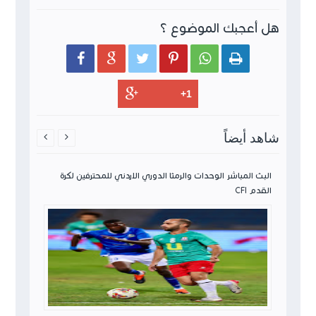
هل أعجبك الموضوع ؟






شاهد أيضاً


ن لكرة
البث المباشر الوحدات والرمثا الدوري الاردني للمحترفين لكرة
القدم CFI