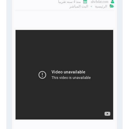


منذ 4 سنه تقريبا
alwhdat.com

الرئيسية
البث المباشر
>