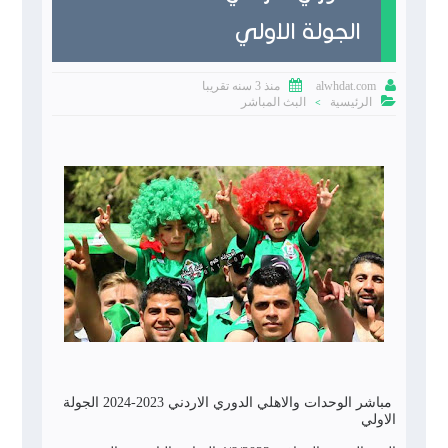
الجولة الاولي


منذ 3 سنه تقريبا
alwhdat.com

الرئيسية
البث المباشر
>
مباشر الوحدات والاهلي الدوري الاردني 2023-2024 الجولة
الاولي