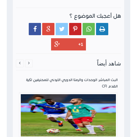
هل أعجبك الموضوع ؟






شاهد أيضاً


ن لكرة
البث المباشر الوحدات والرمثا الدوري الاردني للمحترفين لكرة
القدم CFI