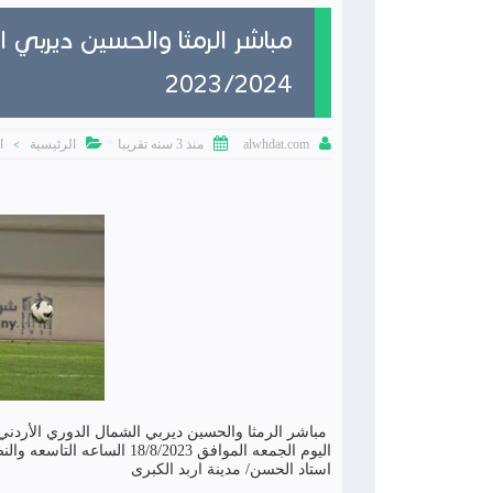
مباشر الرمثا والحسين ديربي ا
2023/2024



منذ 3 سنه تقريبا
الرئيسية
ا
alwhdat.com
>
مباشر الرمثا والحسين ديربي الشمال الدوري الأردني للمحتر
اليوم الجمعه الموافق 18/8/2023 الساعه التاسعه والنصف مساء
استاد الحسن/ مدينة اربد الكبرى