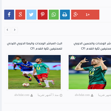








اشر الوحدات والحسين الدوري
البث المباشر الوحدات والرمثا الدوري الاردني
محترفين لكرة القدم CFI
للمحترفين لكرة القدم CFI
alwhdat.com
منذ 5 أشهر تقريبا
alwhdat.com