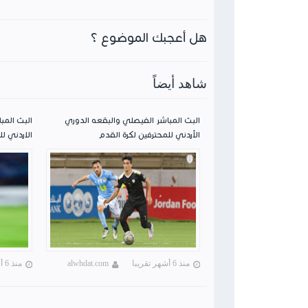
هل أعجبك الموضوع ؟
شاهد أيضاً
البث المباشر الفيصلي والبقعه الدوري
البث المب
الأردني للمحترفين لكرة القدم
الاردني لل
منذ 6 أشهر تقريبا
alwhdat.com
منذ 6 أشهر تقريبا