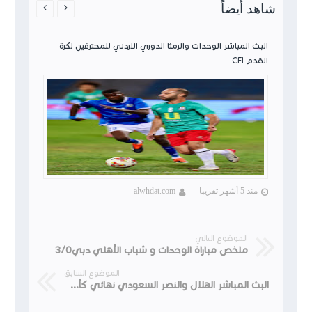
شاهد أيضاً


ن لكرة
البث المباشر الوحدات والرمثا الدوري الاردني للمحترفين لكرة
القدم CFI
منذ 5 أشهر تقريبا
alwhdat.com
الموضوع التالي
ملخص مباراة الوحدات و شباب الأهلي دبي3/0
الموضوع السابق
البث المباشر الهلال والنصر السعودي نهائي كأس الملك سلمان للأندية