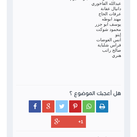
عبدالله الفاخوري
دانيال عفانة
عرفات الحاج
مهند ابوطه
يوسف ابو جزر
محمود شوكت
إيتو
انس العوضات
فراس شلباية
صالح راتب
هنري
هل أعجبك الموضوع ؟





