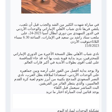
في مباراة شهدت الكثير من الشد والجذب قبل أن تلعب،
يلتقي فريقا نادي شباب الأهلي الإماراتي والوحدات الأردني
في الدور التمهيدي من دوري أبطال آسيا 2023-24، على
ملعب ستاد راشد بن سعيد في الإمارات، الساعة 6.30 مساء
الثلاثاءبتوقيت الأردن
15/8/2023
نادي شباب الأهلي بطل النسخة الأخيرة من الدوري الإماراتي
للمحترفين، يريد بداية قوية يثبت بها أنه قد جاء للمنافسة
على لقب أقوى بطولات الأندية في أكبر قارات العالم.
ولا يوجد بداية أفضل من الفوز على أرضه وبين جماهيره
على الوحدات الأردني، استعدادا لملاقاة بطل العرب، نادي
النصر السعودي المدجج بكتيبة من أبرز نجوم لعبة كرة القدم
العالميين، والذي ينتظر الفائز من الفريقين.
البث المباشر سيعمل قبل اللقاء
يوجد قناتين لبث المباراة اختار ما تريد
تشكيلة الوحدات لمباراة اليوم