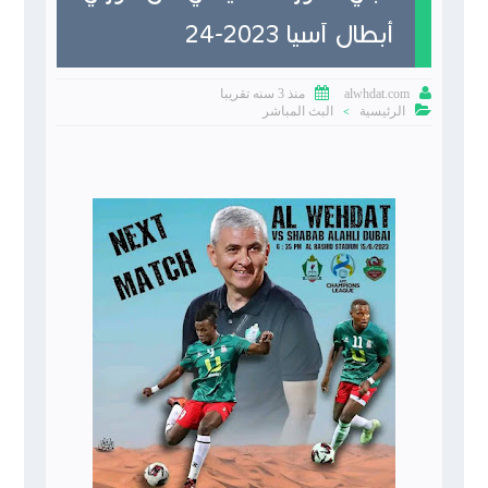
أبطال آسيا 2023-24


منذ 3 سنه تقريبا
alwhdat.com

الرئيسية
البث المباشر
>