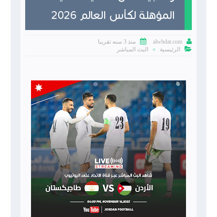
المؤهلة لكأس العالم 2026


منذ 3 سنه تقريبا
alwhdat.com

الرئيسية
البث المباشر
>