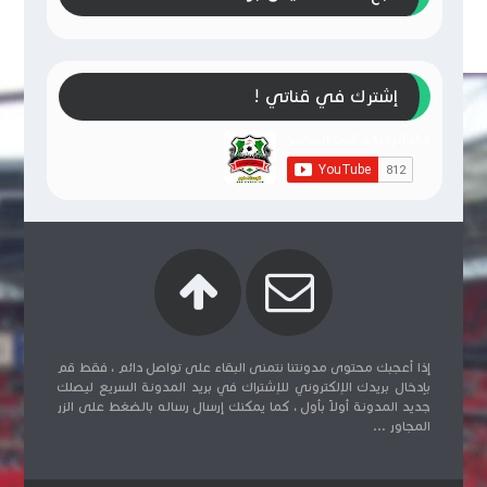
إشترك في قناتي !
إذا أعجبك محتوى مدونتنا نتمنى البقاء على تواصل دائم ، فقط قم
بإدخال بريدك الإلكتروني للإشتراك في بريد المدونة السريع ليصلك
جديد المدونة أولاً بأول ، كما يمكنك إرسال رساله بالضغط على الزر
المجاور ...