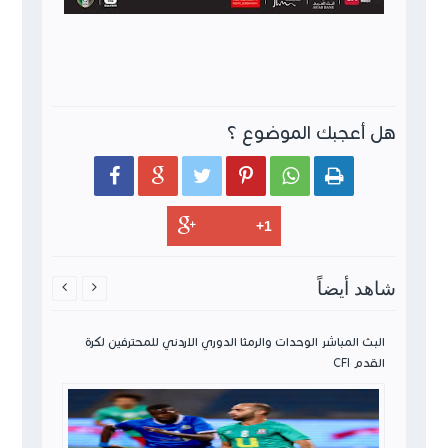
هل أعجبك الموضوع ؟






شاهد أيضاً


ن لكرة
البث المباشر الوحدات والرمثا الدوري الاردني للمحترفين لكرة
القدم CFI