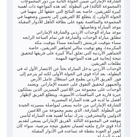
الشارقة الإماراتي ضمن الجولة الثانية من دور المجموعات
(المجموعة الثالثة) في البطولة. تُعد هذه المواجهة ذات أهمية
كبيرة للفريقين، خاصة بعد النتائج التي حققها كل منهما في
الجولة الأولى، إذ يتطلع كلا الفريقين إلى تحسين وضعهما في
المجموعة والمنافسة بقوة على بطاقة التأهل للأدوار المقبلة.
موعد المباراة وتفاصيلها:
موعد مباراة الوحدات الاردني والشارقة الإماراتي
تنطلق مباراة الوحدات والشارقة في تمام الساعة الرابعه
مساء بتوقيت غرينتش (السابعة مساءً بتوقيت مكة
المكرمة)، وهو توقيت مثالي لجماهير الفريقين، خاصة
الجماهير الأردنية التي تعلق آمالاً كبيرة على فريقها لتحقيق
نتيجة إيجابية في هذه المواجهة المهمة.
تطلعات الفريقين:
الوحدات الأردني يدخل المباراة بحثاً عن الانتصار الأول له في
البطولة، بعد أداء قوي في الجولة الأولى لكنه لم يترجم إلى
فوز. الفريق الأردني يطمح في استغلال عامل الأرض
والجمهور لتحقيق التفوق على خصمه الإماراتي. ويعتمد
الوحدات على مجموعة من اللاعبين المميزين الذين يمتلكون
خبرة قارية في المنافسات الآسيوية، ويتطلع الفريق لإظهار
أفضل ما لديه في هذه المباراة المصيرية.
الشارقة الإماراتي من جانبه يسعى لمواصلة مسيرته الجيدة
في البطولة. الشارقة، الذي يضم مجموعة من اللاعبين
الدوليين والمحترفين، يدرك تماماً أهمية هذه المباراة لتأمين
موقفه في المجموعة الثالثة. الفريق الإماراتي يسعى لتقديم
أداء قوي خارج ملعبه لضمان تحقيق نتيجة مرضية، سواء كان
الفوز أو العودة بنقطة قد تساعده في الأدوار المقبلة.
أهمية المباراة: