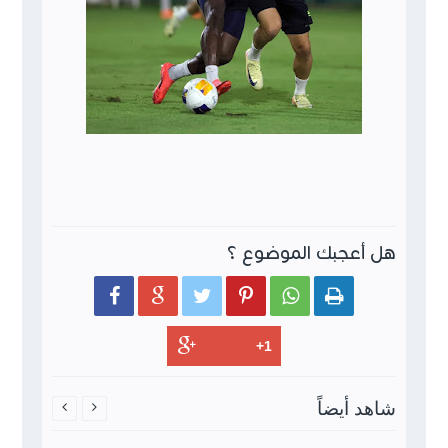
هل أعجبك الموضوع ؟






شاهد أيضاً

