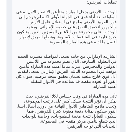
تطلعات الفريقين:
الوحدات الأردني يدخل المباراة بحثاً عن الانتصار الأول له في
البطولة، بعد أداء قوي في الجولة الأولى لكنه لم يترجم إلى
فوز. الفريق الأردني يطمح في استغلال عامل الأرض
والجمهور لتحقيق التفوق على خصمه الإماراتي. ويعتمد
الوحدات على مجموعة من اللاعبين المميزين الذين يمتلكون
خبرة قارية في المنافسات الآسيوية، ويتطلع الفريق لإظهار
أفضل ما لديه في هذه المباراة المصيرية.
الشارقة الإماراتي من جانبه يسعى لمواصلة مسيرته الجيدة
في البطولة. الشارقة، الذي يضم مجموعة من اللاعبين
الدوليين والمحترفين، يدرك تماماً أهمية هذه المباراة لتأمين
موقفه في المجموعة الثالثة. الفريق الإماراتي يسعى لتقديم
أداء قوي خارج ملعبه لضمان تحقيق نتيجة مرضية، سواء كان
الفوز أو العودة بنقطة قد تساعده في الأدوار المقبلة.
أهمية المباراة:
تأتي هذه المباراة في وقت حساس لكلا الفريقين، حيث
يمكن أن تؤثر النتيجة بشكل كبير على ترتيب المجموعة،
وتحديد ملامح المتأهلين للأدوار النهائية من دوري أبطال آسيا.
الفوز سيكون بمثابة دفعة معنوية كبيرة للفريقين، فيما
سيكون التعادل نتيجة مخيبة للطموحات، وخاصة للوحدات
الذي يتطلع لتأمين مركز متقدم في المجموعة.
التحديات التي تواجه الفريقين: