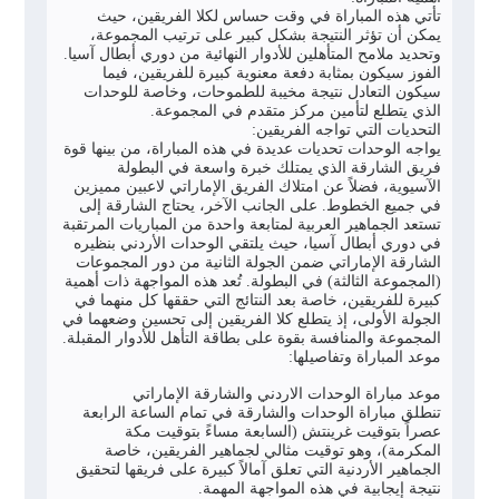
تأتي هذه المباراة في وقت حساس لكلا الفريقين، حيث
يمكن أن تؤثر النتيجة بشكل كبير على ترتيب المجموعة،
وتحديد ملامح المتأهلين للأدوار النهائية من دوري أبطال آسيا.
الفوز سيكون بمثابة دفعة معنوية كبيرة للفريقين، فيما
سيكون التعادل نتيجة مخيبة للطموحات، وخاصة للوحدات
الذي يتطلع لتأمين مركز متقدم في المجموعة.
التحديات التي تواجه الفريقين:
يواجه الوحدات تحديات عديدة في هذه المباراة، من بينها قوة
فريق الشارقة الذي يمتلك خبرة واسعة في البطولة
الآسيوية، فضلاً عن امتلاك الفريق الإماراتي لاعبين مميزين
في جميع الخطوط. على الجانب الآخر، يحتاج الشارقة إلى
تستعد الجماهير العربية لمتابعة واحدة من المباريات المرتقبة
في دوري أبطال آسيا، حيث يلتقي الوحدات الأردني بنظيره
الشارقة الإماراتي ضمن الجولة الثانية من دور المجموعات
(المجموعة الثالثة) في البطولة. تُعد هذه المواجهة ذات أهمية
كبيرة للفريقين، خاصة بعد النتائج التي حققها كل منهما في
الجولة الأولى، إذ يتطلع كلا الفريقين إلى تحسين وضعهما في
المجموعة والمنافسة بقوة على بطاقة التأهل للأدوار المقبلة.
موعد المباراة وتفاصيلها:
موعد مباراة الوحدات الاردني والشارقة الإماراتي
تنطلق مباراة الوحدات والشارقة في تمام الساعة الرابعة
عصراً بتوقيت غرينتش (السابعة مساءً بتوقيت مكة
المكرمة)، وهو توقيت مثالي لجماهير الفريقين، خاصة
الجماهير الأردنية التي تعلق آمالاً كبيرة على فريقها لتحقيق
نتيجة إيجابية في هذه المواجهة المهمة.