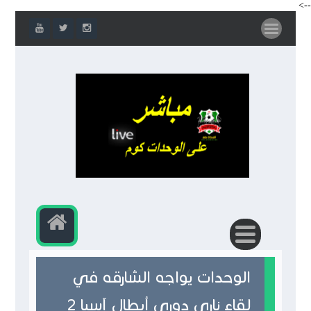
-->
الوحدات يواجه الشارقه في
لقاء ناري دوري أبطال آسيا 2