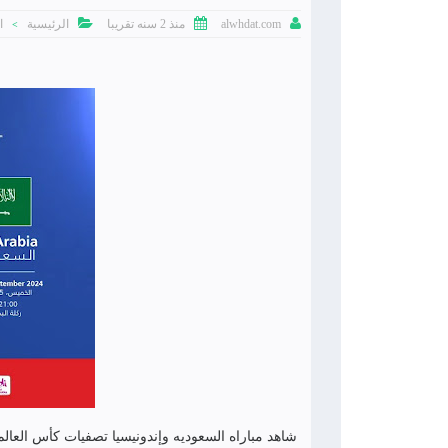



منذ 2 سنه تقريبا
الرئيسية
ا
alwhdat.com
>
شاهد مباراه السعوديه وإندونيسيا تصفيات كأس العالم آسيا 2026 اليوم الثلاثاء الموافق 19/11/2024 الساعه الثالث