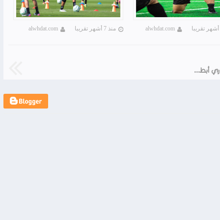
alwhdat.com
منذ 7 أشهر تقريبا
alwhdat.com
مشاهده مباراة الوحدات وسباهان الايراني دوري أبطال آسيا 2. 26/11/2024