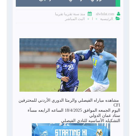


منذ سنة تقريبا تقريبا
alwhdat.com

الرئيسية
ا
البث المباشر
>
>
مشاهده مباراه الفيصلي والرمثا الدوري الأردني للمحترفين
CFI
اليوم الجمعه الموافق 18/4/2025 الساعه الرابعه مسآء
ستاد عمان الدولي
التشكيله الأساسيه للنادي الفيصلي