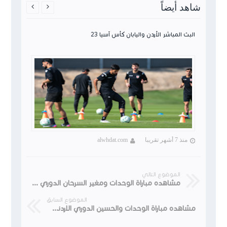
شاهد أيضاً


البث المباشر الأردن واليابان كأس آسيا 23
منذ 7 أشهر تقريبا
alwhdat.com
الموضوع التالي
مشاهده مباراة الوحدات ومغير السرحان الدوري الأردني للمحترفين CFI
الموضوع السابق
مشاهده مباراة الوحدات والحسين الدوري الاردني للمحترفين CFI