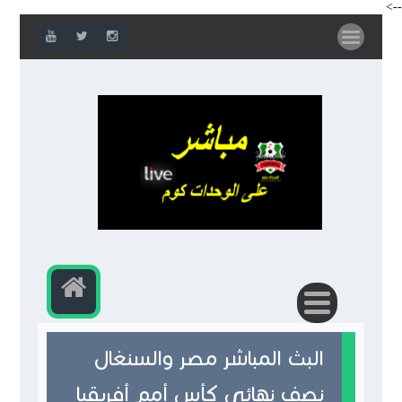
-->
البث المباشر مصر والسنغال
نصف نهائي كأس أمم أفريقيا