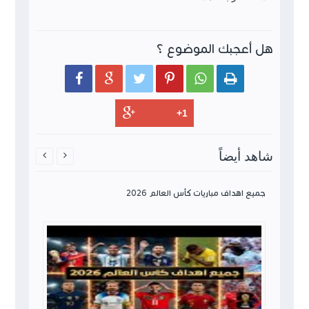
هل أعجبك الموضوع ؟






شاهد أيضاً


وله كأس
جميع اهداف مباريات كأس العالم 2026