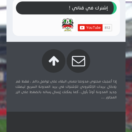
إشترك في قناتي !
إذا أعجبك محتوى مدونتنا نتمنى البقاء على تواصل دائم ، فقط قم
بإدخال بريدك الإلكتروني للإشتراك في بريد المدونة السريع ليصلك
جديد المدونة أولاً بأول ، كما يمكنك إرسال رساله بالضغط على الزر
المجاور ...