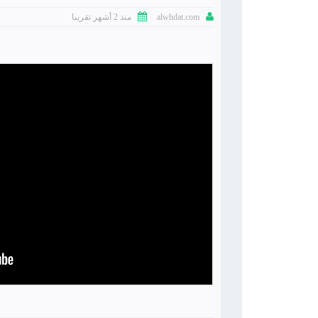


منذ 2 أشهر تقريبا
alwhdat.com