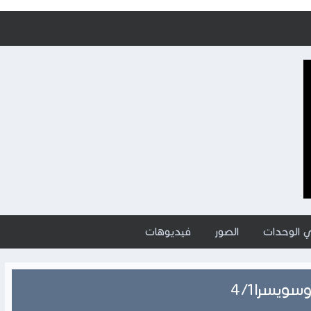
ي الوحدات
الصور
فيديوهات
ويسرا4/1