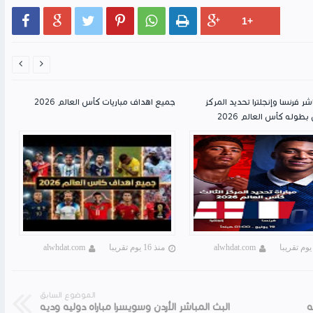








شر فرنسا وإنجلترا تحديد المركز
جميع اهداف مباريات كأس العالم 2026
بطوله كأس العالم 2026
alwhdat.com
منذ 16 يوم تقريبا
alwhdat.com
الموضوع السابق
ه
البث المباشر الأردن وسويسرا مباراه دوليه وديه