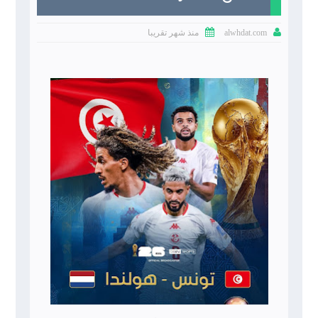


منذ شهر تقريبا
alwhdat.com