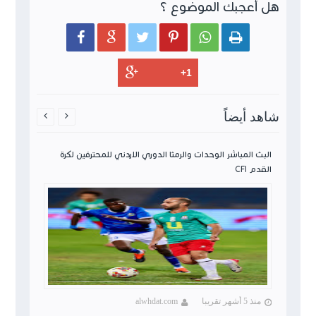
هل أعجبك الموضوع ؟






شاهد أيضاً


ن لكرة
البث المباشر الوحدات والرمثا الدوري الاردني للمحترفين لكرة
القدم CFI
منذ 5 أشهر تقريبا
alwhdat.com